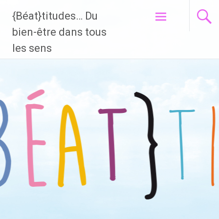
{Béat}titudes… Du
Aller
bien-être dans tous
au
les sens
contenu