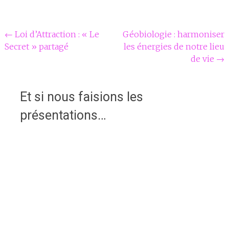
Navigation
←
Loi d’Attraction : « Le
Géobiologie : harmoniser
Secret » partagé
les énergies de notre lieu
Article
de vie
→
Et si nous faisions les
présentations…