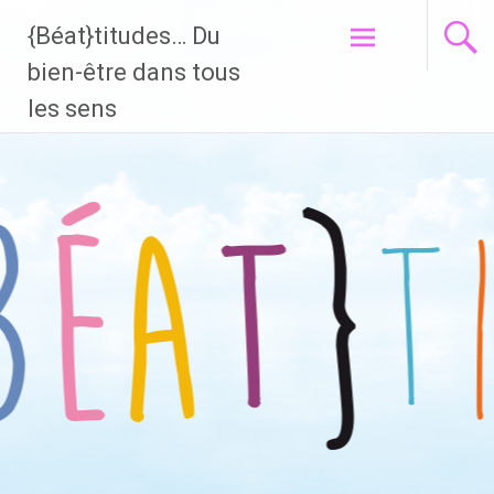
{Béat}titudes… Du
Aller
bien-être dans tous
au
les sens
contenu