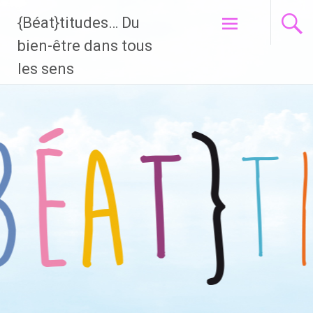
{Béat}titudes… Du
Aller
bien-être dans tous
au
les sens
contenu