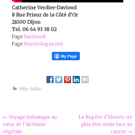
Catherine Verdier-Davioud
8 Rue Prieur de la Côté d’Or
21000 Dijon
Tel. 06 64 93 38 02
Page
Facebook
Page
Psychologue.net
Pêle-Mêle
Navigation
←
Voyage initiatique au
Le Repère d’Idezen: ne
cœur de l’alchimie
plus être seule face au
Article
végétale
cancer
→