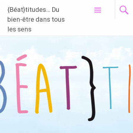
{Béat}titudes… Du
Aller
bien-être dans tous
au
les sens
contenu