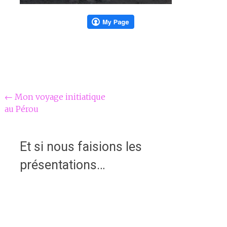
Navigation
←
Mon voyage initiatique
au Pérou
Article
Et si nous faisions les
présentations…