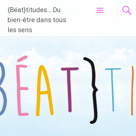
{Béat}titudes… Du
Aller
bien-être dans tous
au
les sens
contenu