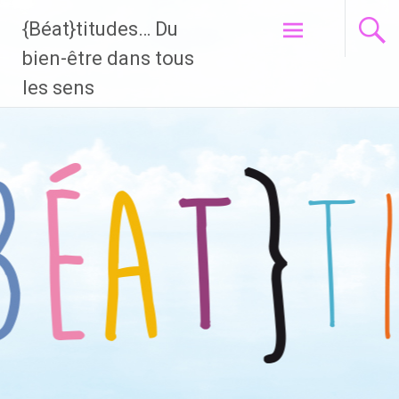
{Béat}titudes… Du
Aller
bien-être dans tous
au
les sens
contenu